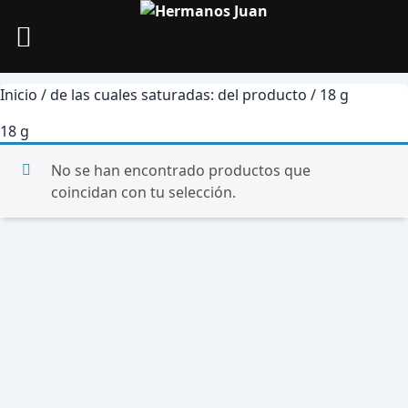
Skip
Inicio
/ de las cuales saturadas: del producto / 18 g
to
content
18 g
No se han encontrado productos que
coincidan con tu selección.