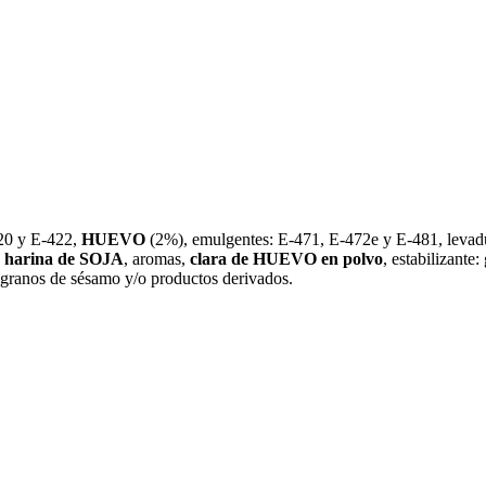
420 y E-422,
HUEVO
(2%), emulgentes: E-471, E-472e y E-481, levadura
,
harina de SOJA
, aromas,
clara de HUEVO en polvo
, estabilizante
, granos de sésamo y/o productos derivados.